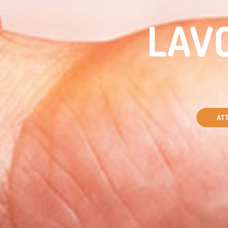
LAV
AT