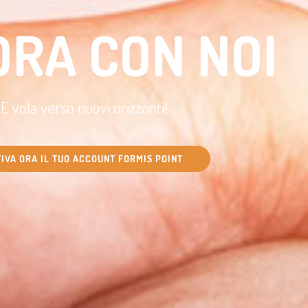
ORA CON NOI
E vola verso nuovi orizzonti!
TIVA ORA IL TUO ACCOUNT FORMIS POINT​