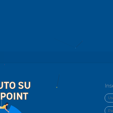
Ins
User
Pass