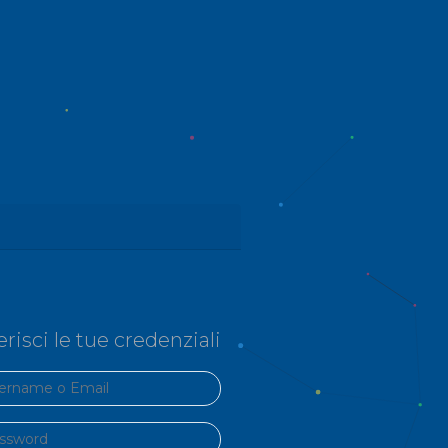
erisci le tue credenziali
name o Email
word